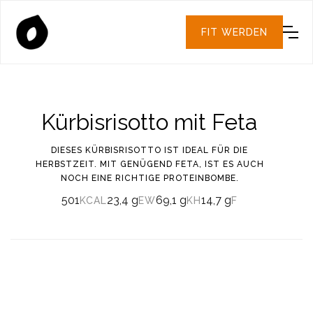
FIT WERDEN
Kürbisrisotto mit Feta
DIESES KÜRBISRISOTTO IST IDEAL FÜR DIE
HERBSTZEIT. MIT GENÜGEND FETA, IST ES AUCH
NOCH EINE RICHTIGE PROTEINBOMBE.
501
23,4 g
69,1 g
14,7 g
KCAL
EW
KH
F